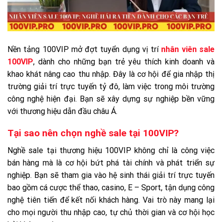
Nền tảng 100VIP mở đợt tuyển dụng vị trí
nhân viên sale
100VIP
, dành cho những bạn trẻ yêu thích kinh doanh và
khao khát nâng cao thu nhập. Đây là cơ hội để gia nhập thị
trường giải trí trực tuyến tỷ đô, làm việc trong môi trường
công nghệ hiện đại. Bạn sẽ xây dựng sự nghiệp bền vững
với thương hiệu dẫn đầu châu Á.
Tại sao nên chọn nghề sale tại 100VIP?
Nghề sale tại thương hiệu 100VIP không chỉ là công việc
bán hàng mà là cơ hội bứt phá tài chính và phát triển sự
nghiệp. Bạn sẽ tham gia vào hệ sinh thái giải trí trực tuyến
bao gồm cá cược thể thao, casino, E – Sport, tận dụng công
nghệ tiên tiến để kết nối khách hàng. Vai trò này mang lại
cho mọi người thu nhập cao, tự chủ thời gian và cơ hội học