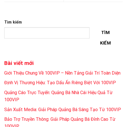
Tìm kiếm
TÌM
KIẾM
Bài viết mới
Giới Thiệu Chung Về 100VIP – Nền Tảng Giải Trí Toàn Diện
Định Vị Thương Hiệu: Tạo Dấu Ấn Riêng Biệt Với 100VIP
Quảng Cáo Trực Tuyến: Quảng Bá Nhà Cái Hiệu Quả Từ
100VIP
Sản Xuất Media: Giải Pháp Quảng Bá Sáng Tạo Từ 100VIP
Bảo Trợ Truyền Thông: Giải Pháp Quảng Bá Đỉnh Cao Từ
100VIP