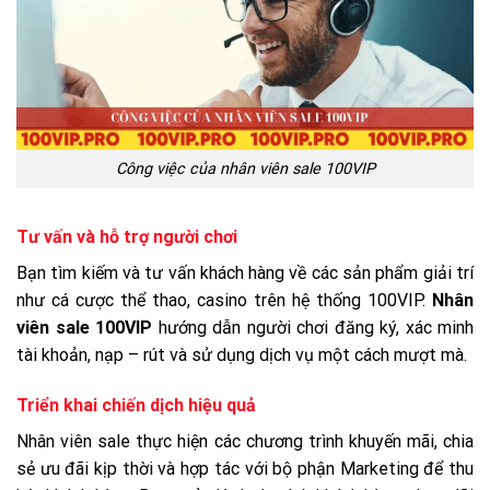
Công việc của nhân viên sale 100VIP
Tư vấn và hỗ trợ người chơi
Bạn tìm kiếm và tư vấn khách hàng về các sản phẩm giải trí
như cá cược thể thao, casino trên hệ thống 100VIP.
Nhân
viên sale 100VIP
hướng dẫn người chơi đăng ký, xác minh
tài khoản, nạp – rút và sử dụng dịch vụ một cách mượt mà.
Triển khai chiến dịch hiệu quả
Nhân viên sale thực hiện các chương trình khuyến mãi, chia
sẻ ưu đãi kịp thời và hợp tác với bộ phận Marketing để thu