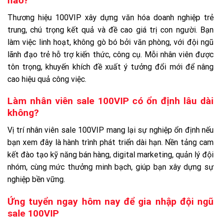
nào?
Thương hiệu 100VIP xây dựng văn hóa doanh nghiệp trẻ
trung, chú trọng kết quả và đề cao giá trị con người. Bạn
làm việc linh hoạt, không gò bó bởi văn phòng, với đội ngũ
lãnh đạo trẻ hỗ trợ kiến thức, công cụ. Mỗi nhân viên được
tôn trọng, khuyến khích đề xuất ý tưởng đổi mới để nâng
cao hiệu quả công việc.
Làm nhân viên sale 100VIP có ổn định lâu dài
không?
Vị trí nhân viên sale 100VIP mang lại sự nghiệp ổn định nếu
bạn xem đây là hành trình phát triển dài hạn. Nền tảng cam
kết đào tạo kỹ năng bán hàng, digital marketing, quản lý đội
nhóm, cùng mức thưởng minh bạch, giúp bạn xây dựng sự
nghiệp bền vững.
Ứng tuyển ngay hôm nay để gia nhập đội ngũ
sale 100VIP