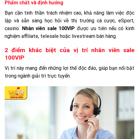
Phẩm chất và định hướng
Bạn cần tinh thần trách nhiệm cao, khả năng làm việc độc
lập và sẵn sàng học hỏi về thị trường cá cược, eSport,
casino.
Nhân viên sale 100VIP
được ưu tiên nếu có kinh
nghiệm affiliate, telesale hoặc livestream bán hàng.
2 điểm khác biệt của vị trí nhân viên sale
100VIP
Vị trí này mang đến những lợi thế độc đáo, giúp bạn nổi bật
trong ngành giải trí trực tuyến.