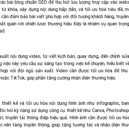
 các bài blog chuẩn SEO để thu hút lưu lượng truy cập vào web
u từ khóa, xây dựng nội dung hấp dẫn, và tối ưu hóa tiêu đề, 
 cần đảm bảo bài viết phù hợp với đối tượng khách hàng, truyền
nhất quán với chiến lược thương hiệu. Đây là nhiệm vụ quan trọn
số.
uất nội dung video, từ viết kịch bản, quay dựng, đến chỉnh sử
 việc này yêu cầu sự sáng tạo trong việc kể chuyện, hiểu biết v
 hợp với đội ngũ sản xuất. Video cần được tối ưu hóa để thu
hoặc TikTok, góp phần tăng cường nhận diện thương hiệu.
hiết kế và tối ưu hóa nội dung hình ảnh như infographic, ban
đòi hỏi kỹ năng sử dụng công cụ thiết kế như Canva, Photoshop
, truyền tải thông điệp hiệu quả. Hình ảnh cần được tối ưu hó
ác nền tảng truyền thông, giúp tăng tương tác và nhận diện th