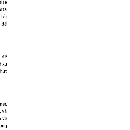
site
meta
 tải
g để
a để
ề xu
 hút
ner,
, và
a về
ương