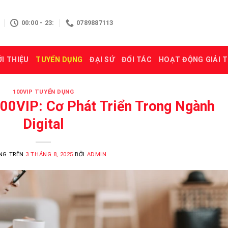
00:00 - 23:
0789887113
ỚI THIỆU
TUYỂN DỤNG
ĐẠI SỨ
ĐỐI TÁC
HOẠT ĐỘNG GIẢI T
100VIP TUYỂN DỤNG
00VIP: Cơ Phát Triển Trong Ngành
Digital
NG TRÊN
3 THÁNG 8, 2025
BỞI
ADMIN