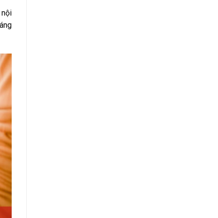
 nội
sáng