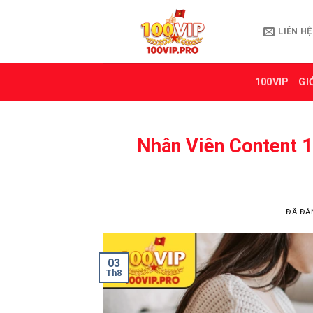
Chuyển
đến
LIÊN HỆ
nội
dung
100VIP
GI
Nhân Viên Content 1
ĐÃ ĐĂ
03
Th8