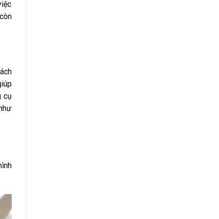
việc
 còn
hách
giúp
g cụ
 như
hình