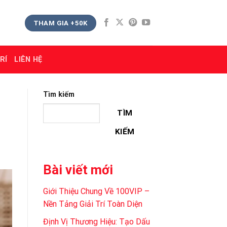
THAM GIA +50K
RÍ
LIÊN HỆ
Tìm kiếm
TÌM
KIẾM
Bài viết mới
Giới Thiệu Chung Về 100VIP –
Nền Tảng Giải Trí Toàn Diện
Định Vị Thương Hiệu: Tạo Dấu