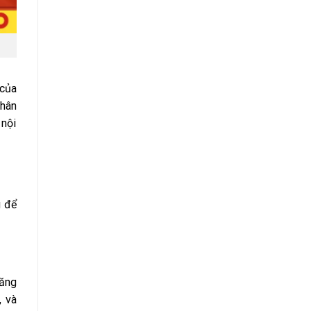
 của
thân
 nội
g để
tăng
, và