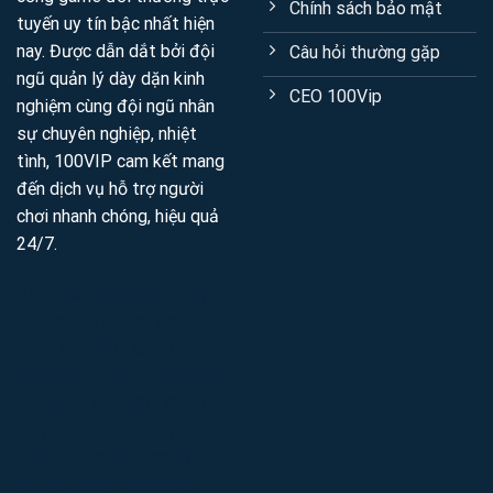
Chính sách bảo mật
tuyến uy tín bậc nhất hiện
nay. Được dẫn dắt bởi đội
Câu hỏi thường gặp
ngũ quản lý dày dặn kinh
CEO 100Vip
nghiệm cùng đội ngũ nhân
sự chuyên nghiệp, nhiệt
tình, 100VIP cam kết mang
đến dịch vụ hỗ trợ người
chơi nhanh chóng, hiệu quả
24/7.
Xem thêm link đối tác uy
tín mà 100VIP đã hợp tác
nhé:
OPEN88
-
C168
-
OPEN88
-
C168
-
OPEN88
-
C168
-
OPEN88
-
C168
-
OKWIN
-
C168
-
OKWIN
-
C168
-
ABCVIP
-
C168
-
C168
-
C168
-
100VIP
-