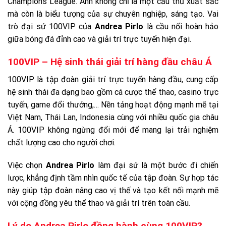
Champions League. Anh không chỉ là một cầu thủ xuất sắc
mà còn là biểu tượng của sự chuyên nghiệp, sáng tạo. Vai
trò đại sứ 100VIP của
Andrea Pirlo
là cầu nối hoàn hảo
giữa bóng đá đỉnh cao và giải trí trực tuyến hiện đại.
100VIP – Hệ sinh thái giải trí hàng đầu châu Á
100VIP là tập đoàn giải trí trực tuyến hàng đầu, cung cấp
hệ sinh thái đa dạng bao gồm cá cược thể thao, casino trực
tuyến, game đổi thưởng,… Nền tảng hoạt động mạnh mẽ tại
Việt Nam, Thái Lan, Indonesia cùng với nhiều quốc gia châu
Á. 100VIP không ngừng đổi mới để mang lại trải nghiệm
chất lượng cao cho người chơi.
Việc chọn
Andrea Pirlo
làm đại sứ là một bước đi chiến
lược, khẳng định tầm nhìn quốc tế của tập đoàn. Sự hợp tác
này giúp tập đoàn nâng cao vị thế và tạo kết nối mạnh mẽ
với cộng đồng yêu thể thao và giải trí trên toàn cầu.
Lý do Andrea Pirlo đồng hành cùng 100VIP?