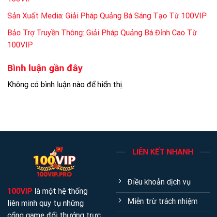
Sản Xuất Media: Giải Pháp Quảng Bá Sáng Tạo Từ 100VIP
Bảo Trợ Truyền Thông: Giải Pháp Quảng Bá Đỉnh Cao Từ
100VIP
Bình luận gần đây
Không có bình luận nào để hiển thị.
LIÊN KẾT NHANH
Điều khoản dịch vụ
100VIP
là một hệ thống
Miễn trừ trách nhiệm
liên minh quy tụ những
cổng game đổi thưởng trực