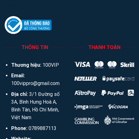
100VIP
-
100VIP
.
THÔNG TIN
THANH TOÁN
Thương hiệu:
100VIP
Email:
100vippro@gmail.com
Địa chỉ:
3/1 Đường số
3A, Bình Hưng Hoà A,
Bình Tân, Hồ Chí Minh,
Việt Nam
Phone:
0789887113
Website: